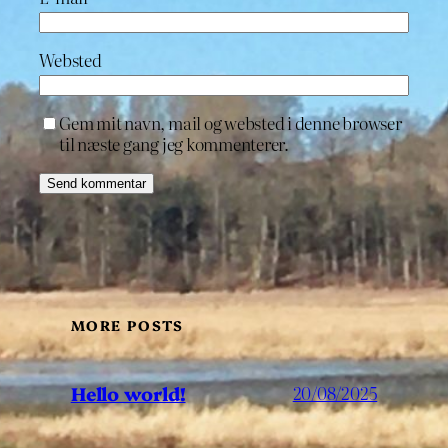
Websted
Gem mit navn, mail og websted i denne browser
til næste gang jeg kommenterer.
MORE POSTS
Hello world!
20/08/2025