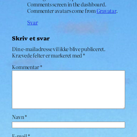
Comments screen in the dashboard.
Commenter avatars come from
Gravatar
.
Svar
Skriv et svar
Din e-mailadresse vil ikke blive publiceret.
Krævede felter er markeret med
*
Kommentar
*
Navn
*
E-mail
*